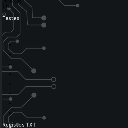
Prioridade
TTL
Testes
Registos TXT