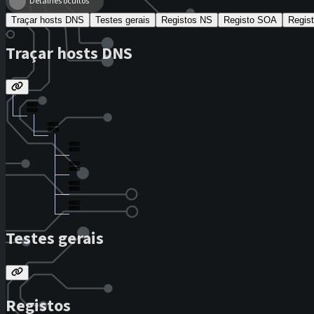
Detalhes ocultos
Traçar hosts DNS
Testes gerais
Registos NS
Registo SOA
Regis
Traçar hosts DNS
Testes gerais
Registos