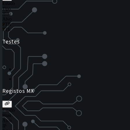
Estado
Tipo
Host
Alvo
PTR
TTL
Testes
Registos MX
Estado
Host
Alvo
IP