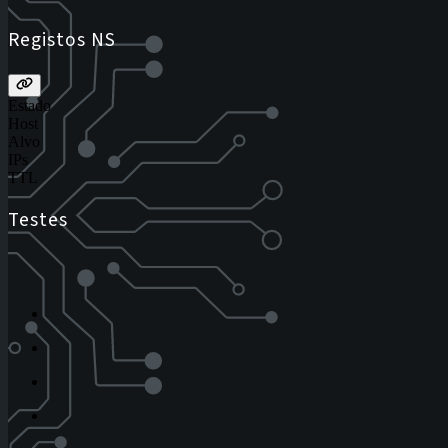
Registos NS
Estado
Host
Alvo
IPs
TTL
Testes