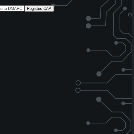
gisto DMARC
Registos CAA