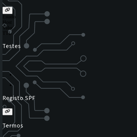
Estado
Host
Valor
TTL
Testes
Registo SPF
Termos