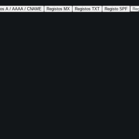
tos A / AAAA / CNAME
Registos MX
Registos TXT
Registo SPF
Re