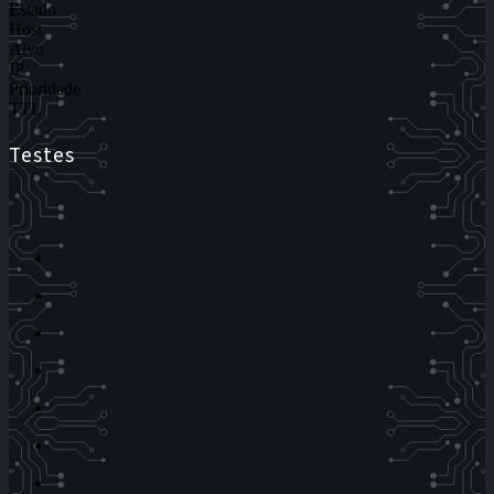
Estado
Host
Alvo
IP
Prioridade
TTL
Testes