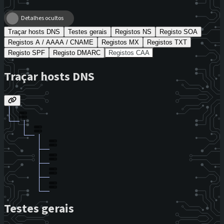
Detalhes ocultos
Traçar hosts DNS
Testes gerais
Registos NS
Registo SOA
Registos A / AAAA / CNAME
Registos MX
Registos TXT
Registo SPF
Registo DMARC
Registos CAA
Traçar hosts DNS
Testes gerais