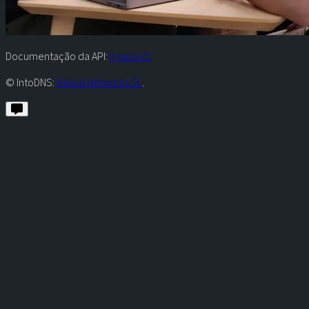
Documentação da API:
Ir para V1
© IntoDNS:
Raiola Networks SL
.