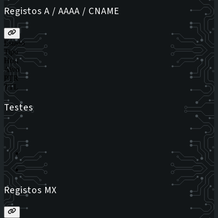
Registos A / AAAA / CNAME
Estado
Tipo
Host
Alvo
PTR
TTL
Testes
Registos MX