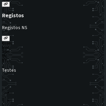
Registos
Registos NS
Estado
Host
Alvo
IPs
TTL
Testes