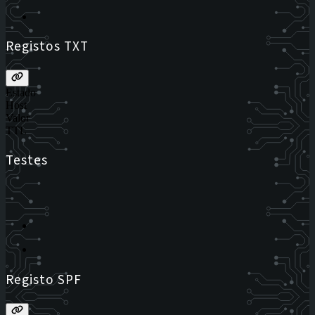
Registos TXT
Estado
Host
Valor
TTL
Testes
Registo SPF