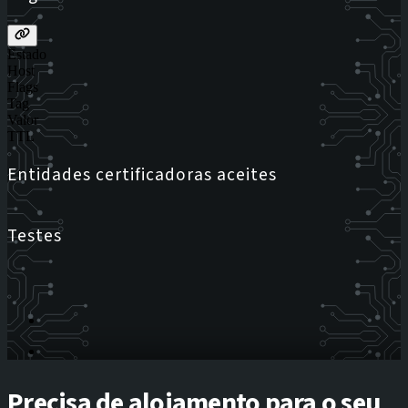
Estado
Host
Flags
Tag
Valor
TTL
Entidades certificadoras aceites
Testes
Precisa de alojamento para o seu