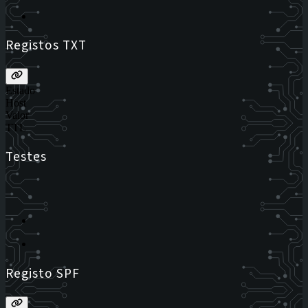
Registos TXT
Estado
Host
Valor
TTL
Testes
Registo SPF