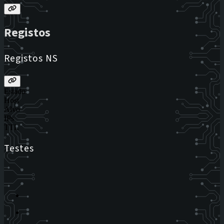
Registos
Registos NS
Estado
Host
Alvo
IPs
TTL
Testes