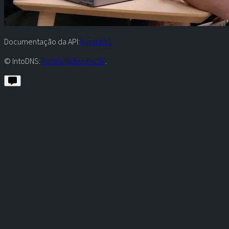
Documentação da API:
Ir para V1
© IntoDNS:
Raiola Networks SL
.