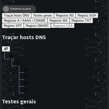
Detalhes ocultos
Traçar hosts DNS
Testes gerais
Registos NS
Registo SOA
Registos A / AAAA / CNAME
Registos MX
Registos TXT
Registo SPF
Registo DMARC
Registos CAA
Traçar hosts DNS
Testes gerais