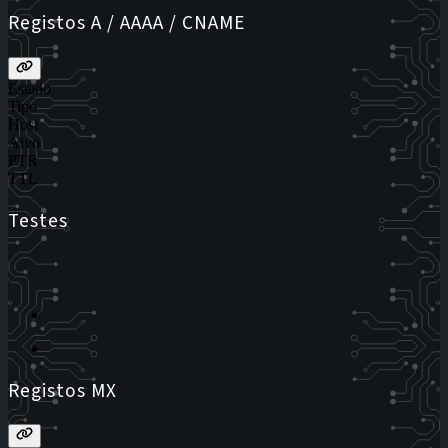
Registos A / AAAA / CNAME
Estado
Tipo
Host
Alvo
PTR
TTL
Testes
Registos MX