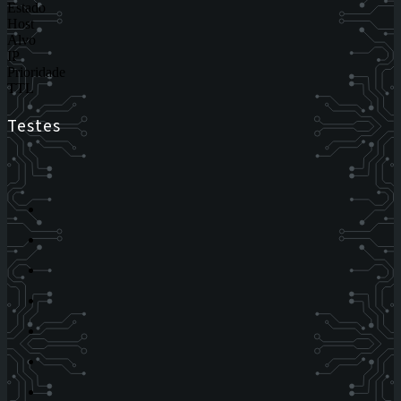
Estado
Host
Alvo
IP
Prioridade
TTL
Testes