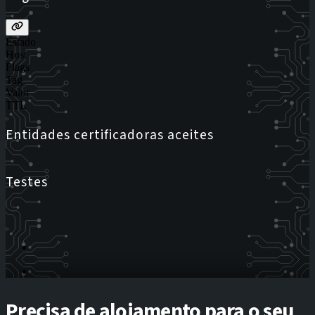
Estado
Host
Flags
Tag
Valor
TTL
Entidades certificadoras aceites
Testes
Precisa de alojamento para o seu