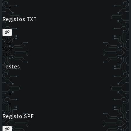
Registos TXT
Estado
Host
Valor
TTL
Testes
Registo SPF