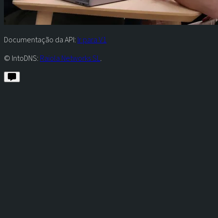
Documentação da API:
Ir para V1
© IntoDNS:
Raiola Networks SL
.