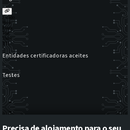
Estado
Host
Flags
Tag
Valor
TTL
Entidades certificadoras aceites
Testes
Precisa de alojamento para o seu