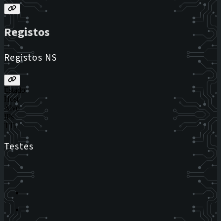
Registos
Registos NS
Estado
Host
Alvo
IPs
TTL
Testes