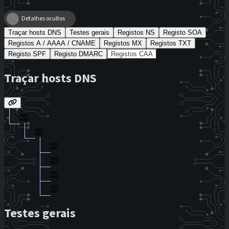
Detalhes ocultos
Traçar hosts DNS
Testes gerais
Registos NS
Registo SOA
Registos A / AAAA / CNAME
Registos MX
Registos TXT
Registo SPF
Registo DMARC
Registos CAA
Traçar hosts DNS
Testes gerais