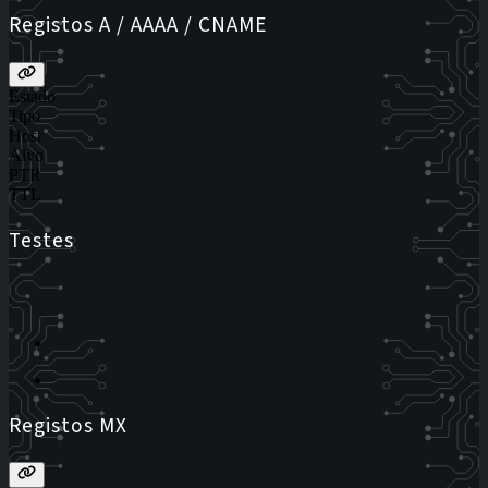
Registos A / AAAA / CNAME
Estado
Tipo
Host
Alvo
PTR
TTL
Testes
Registos MX