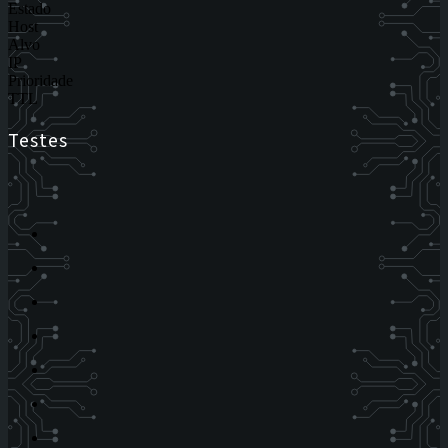
Estado
Host
Alvo
IP
Prioridade
TTL
Testes