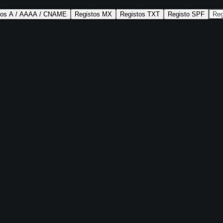
tos A / AAAA / CNAME
Registos MX
Registos TXT
Registo SPF
Re