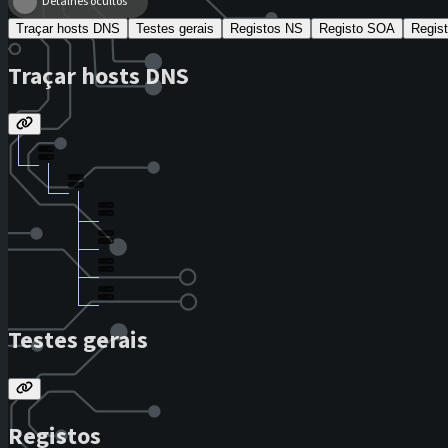
Detalhes ocultos
Traçar hosts DNS
Testes gerais
Registos NS
Registo SOA
Regis
Traçar hosts DNS
Testes gerais
Registos