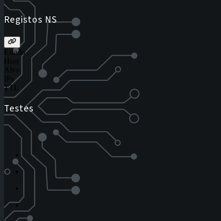
Registos NS
Estado
Host
Alvo
IPs
TTL
Testes