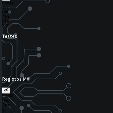
Estado
Tipo
Host
Alvo
PTR
TTL
Testes
Registos MX
Estado
Host
Alvo
IP