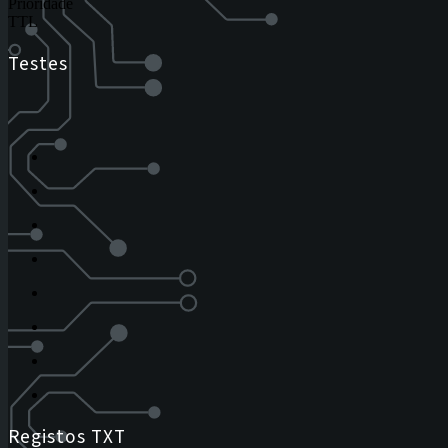
Prioridade
TTL
Testes
Registos TXT