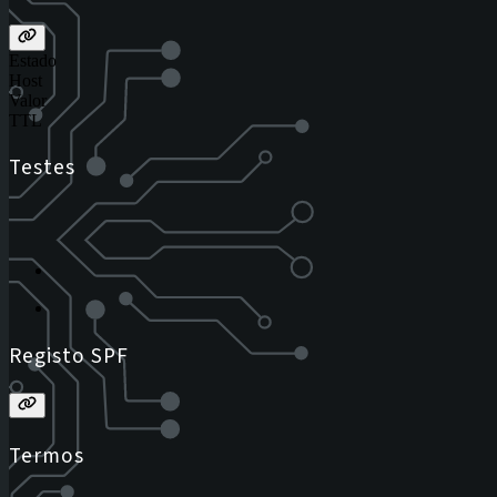
Estado
Host
Valor
TTL
Testes
Registo SPF
Termos