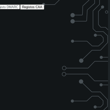
gisto DMARC
Registos CAA