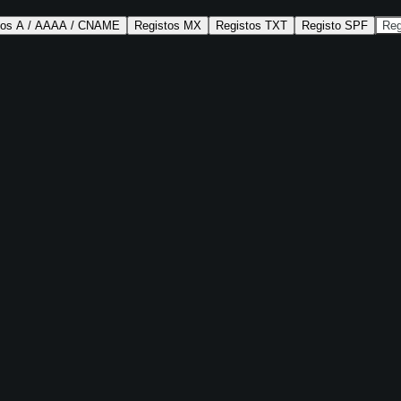
tos A / AAAA / CNAME
Registos MX
Registos TXT
Registo SPF
Re