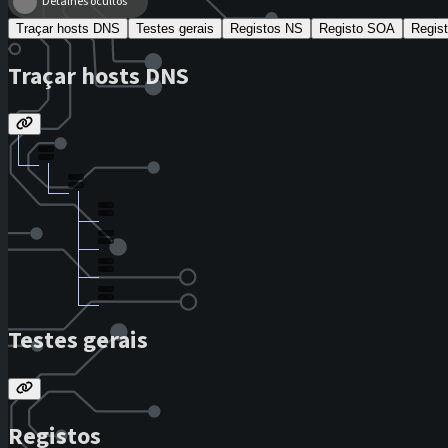
Detalhes ocultos
Traçar hosts DNS
Testes gerais
Registos NS
Registo SOA
Regis
Traçar hosts DNS
Testes gerais
Registos