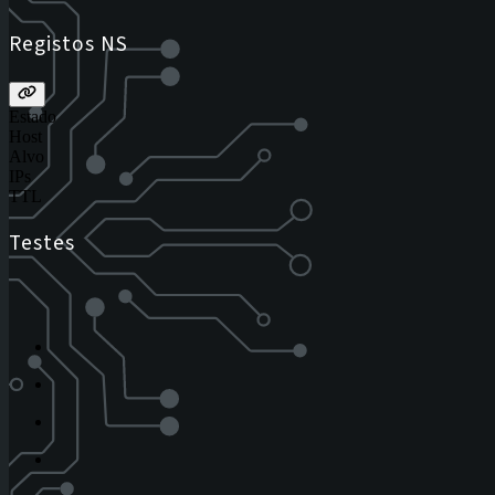
Registos NS
Estado
Host
Alvo
IPs
TTL
Testes