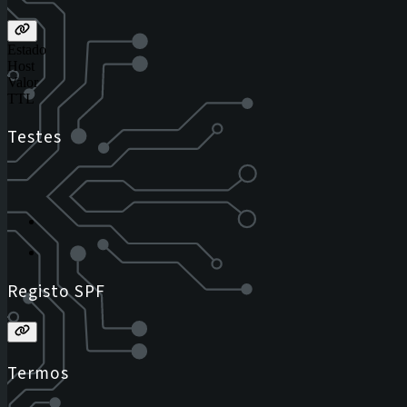
Estado
Host
Valor
TTL
Testes
Registo SPF
Termos