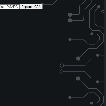
gisto DMARC
Registos CAA