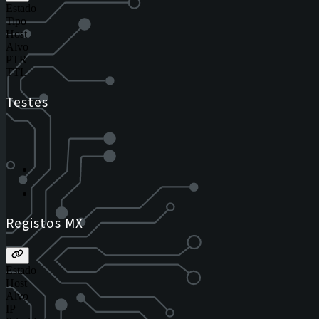
Estado
Tipo
Host
Alvo
PTR
TTL
Testes
Registos MX
Estado
Host
Alvo
IP