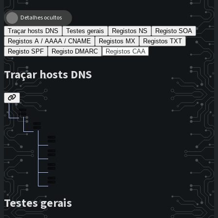
Detalhes ocultos
Traçar hosts DNS
Testes gerais
Registos NS
Registo SOA
Registos A / AAAA / CNAME
Registos MX
Registos TXT
Registo SPF
Registo DMARC
Registos CAA
Traçar hosts DNS
Testes gerais