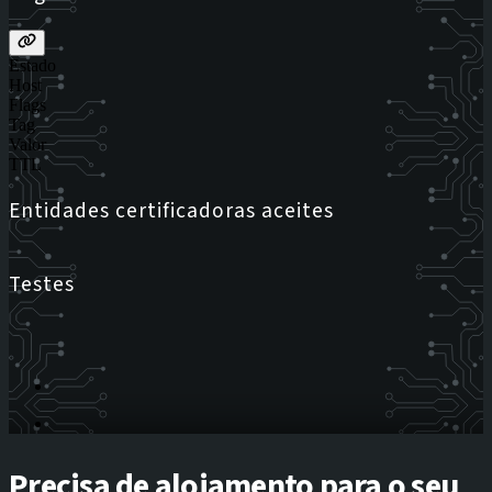
Estado
Host
Flags
Tag
Valor
TTL
Entidades certificadoras aceites
Testes
Precisa de alojamento para o seu