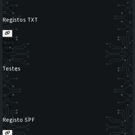
Registos TXT
Estado
Host
Valor
TTL
Testes
Registo SPF