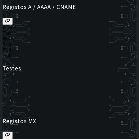
Registos A / AAAA / CNAME
Estado
Tipo
Host
Alvo
PTR
TTL
Testes
Registos MX