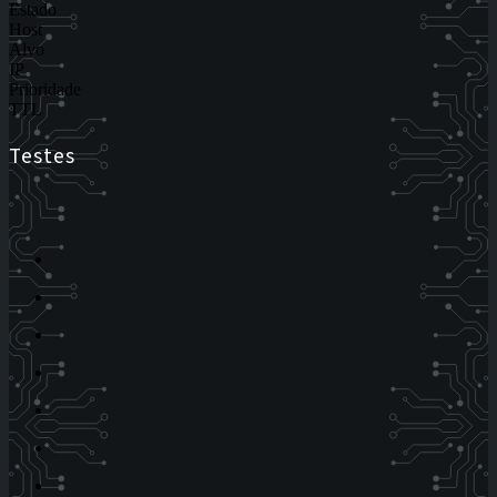
Estado
Host
Alvo
IP
Prioridade
TTL
Testes