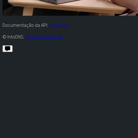
Documentação da API:
Ir para V1
© IntoDNS:
Raiola Networks SL
.