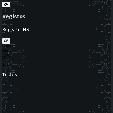
Registos
Registos NS
Estado
Host
Alvo
IPs
TTL
Testes