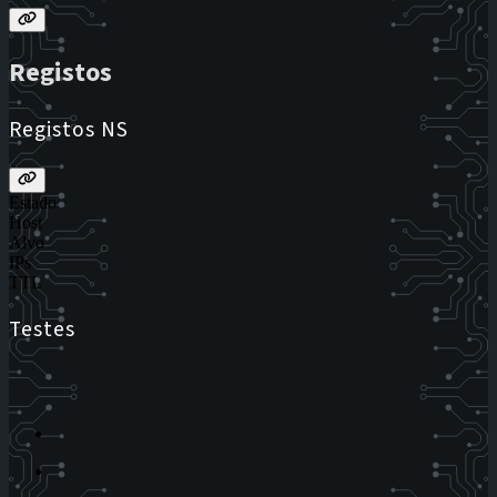
Registos
Registos NS
Estado
Host
Alvo
IPs
TTL
Testes