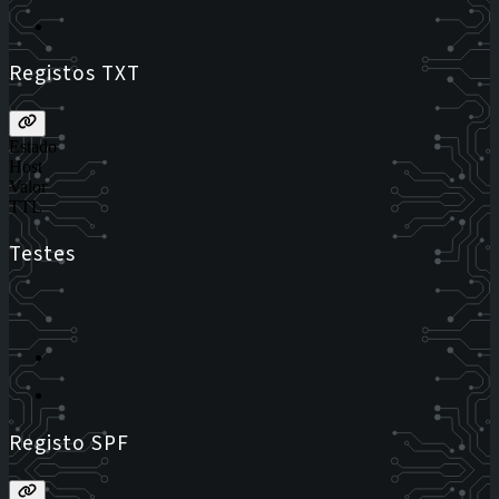
Registos TXT
Estado
Host
Valor
TTL
Testes
Registo SPF