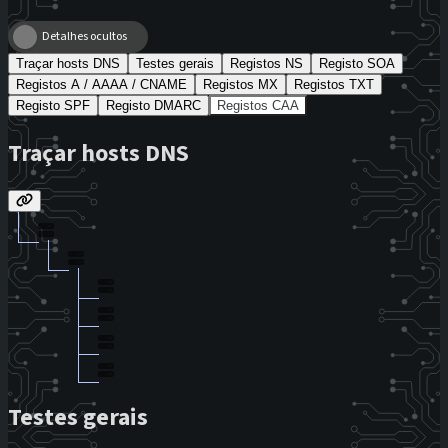
Detalhes ocultos
Traçar hosts DNS
Testes gerais
Registos NS
Registo SOA
Registos A / AAAA / CNAME
Registos MX
Registos TXT
Registo SPF
Registo DMARC
Registos CAA
Traçar hosts DNS
Testes gerais