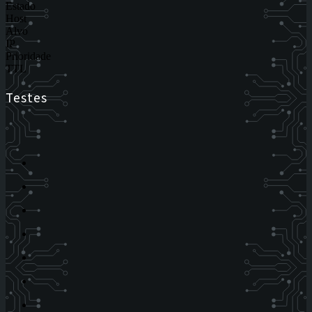
Estado
Host
Alvo
IP
Prioridade
TTL
Testes