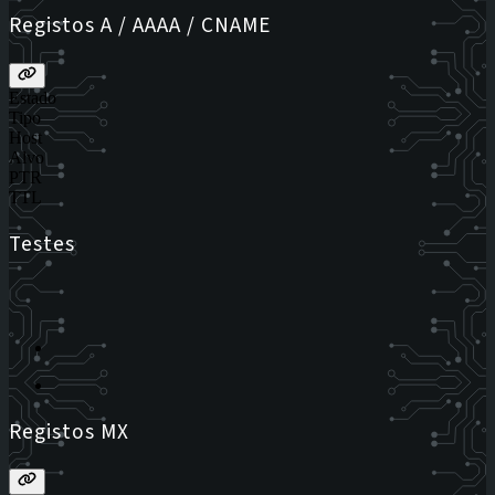
Registos A / AAAA / CNAME
Estado
Tipo
Host
Alvo
PTR
TTL
Testes
Registos MX