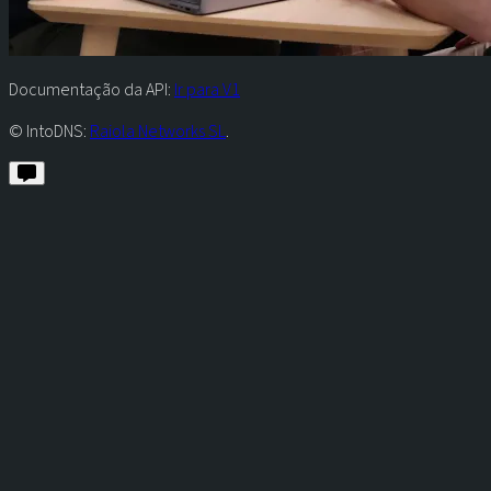
Documentação da API:
Ir para V1
© IntoDNS:
Raiola Networks SL
.