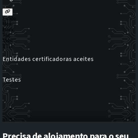
Estado
Host
Flags
Tag
Valor
TTL
Entidades certificadoras aceites
Testes
Precisa de alojamento para o seu