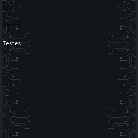
Estado
Host
Alvo
IP
Prioridade
TTL
Testes