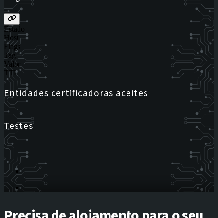
Estado
Host
Flags
Tag
Valor
TTL
Entidades certificadoras aceites
Testes
Precisa de alojamento para o seu