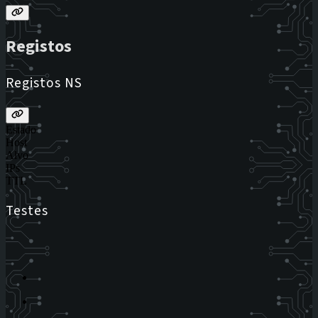
Registos
Registos NS
Estado
Host
Alvo
IPs
TTL
Testes