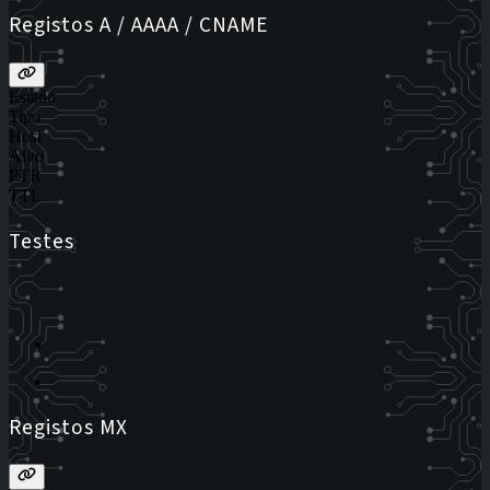
Registos A / AAAA / CNAME
Estado
Tipo
Host
Alvo
PTR
TTL
Testes
Registos MX