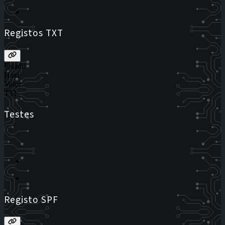
Registos TXT
Estado
Host
Valor
TTL
Testes
Registo SPF