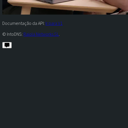
Documentação da API:
Ir para V1
© IntoDNS:
Raiola Networks SL
.