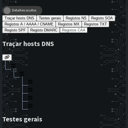
Detalhes ocultos
Traçar hosts DNS
Testes gerais
Registos NS
Registo SOA
Registos A / AAAA / CNAME
Registos MX
Registos TXT
Registo SPF
Registo DMARC
Registos CAA
Traçar hosts DNS
Testes gerais