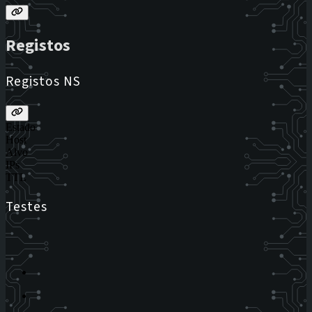
Registos
Registos NS
Estado
Host
Alvo
IPs
TTL
Testes