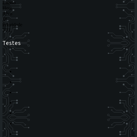
Estado
Host
Alvo
IP
Prioridade
TTL
Testes