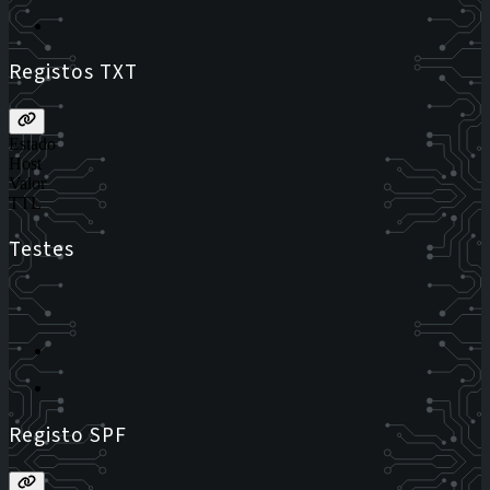
Registos TXT
Estado
Host
Valor
TTL
Testes
Registo SPF