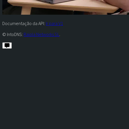
Documentação da API:
Ir para V1
© IntoDNS:
Raiola Networks SL
.