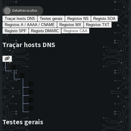
Detalhes ocultos
Traçar hosts DNS
Testes gerais
Registos NS
Registo SOA
Registos A / AAAA / CNAME
Registos MX
Registos TXT
Registo SPF
Registo DMARC
Registos CAA
Traçar hosts DNS
Testes gerais