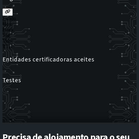
Estado
Host
Flags
Tag
Valor
TTL
Entidades certificadoras aceites
Testes
Precisa de alojamento para o seu