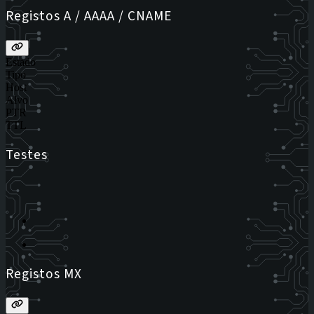
Registos A / AAAA / CNAME
Estado
Tipo
Host
Alvo
PTR
TTL
Testes
Registos MX