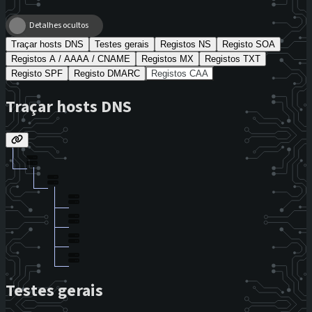
Detalhes ocultos
Traçar hosts DNS
Testes gerais
Registos NS
Registo SOA
Registos A / AAAA / CNAME
Registos MX
Registos TXT
Registo SPF
Registo DMARC
Registos CAA
Traçar hosts DNS
Testes gerais