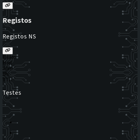
Registos
Registos NS
Estado
Host
Alvo
IPs
TTL
Testes