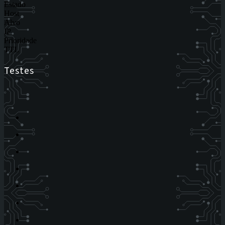
Estado
Host
Alvo
IP
Prioridade
TTL
Testes