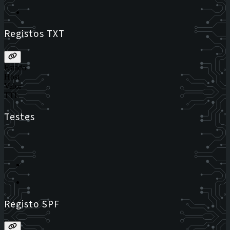
Registos TXT
Estado
Host
Valor
TTL
Testes
Registo SPF