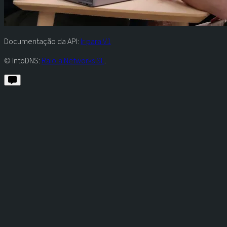
Documentação da API:
Ir para V1
© IntoDNS:
Raiola Networks SL
.