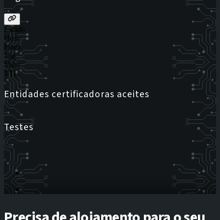
Estado
Host
Flags
Tag
Valor
TTL
Entidades certificadoras aceites
Testes
Precisa de alojamento para o seu