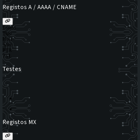
Registos A / AAAA / CNAME
Estado
Tipo
Host
Alvo
PTR
TTL
Testes
Registos MX