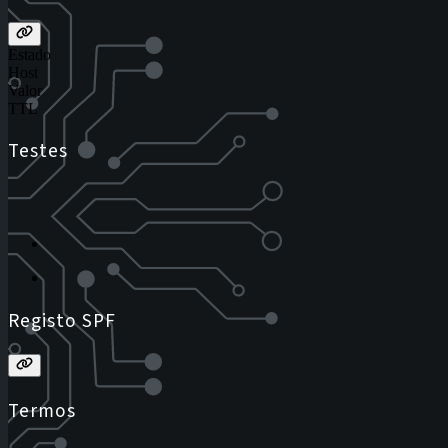
Estado
Host
Valor
TTL
Testes
Registo SPF
Termos