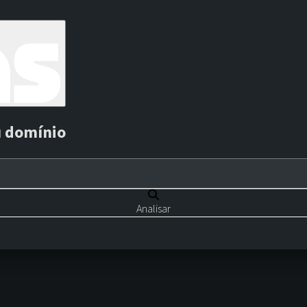
u domínio
Analisar