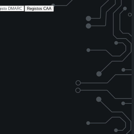
gisto DMARC
Registos CAA