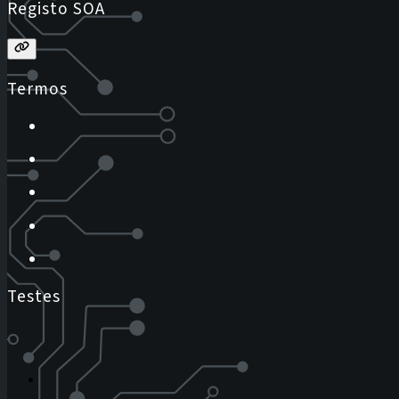
Registo SOA
Termos
Testes