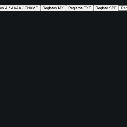
tos A / AAAA / CNAME
Registos MX
Registos TXT
Registo SPF
Re