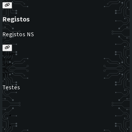
Registos
Registos NS
Estado
Host
Alvo
IPs
TTL
Testes