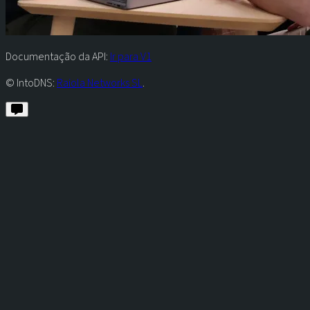
Documentação da API:
Ir para V1
© IntoDNS:
Raiola Networks SL
.