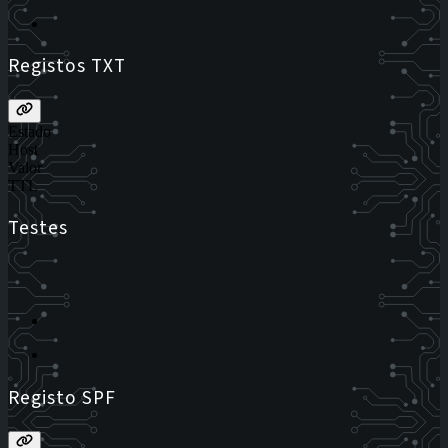
Registos TXT
Estado
Host
Valor
TTL
Testes
Registo SPF