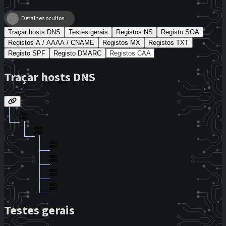
Detalhes ocultos
Traçar hosts DNS
Testes gerais
Registos NS
Registo SOA
Registos A / AAAA / CNAME
Registos MX
Registos TXT
Registo SPF
Registo DMARC
Registos CAA
Traçar hosts DNS
Testes gerais