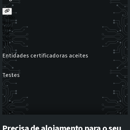
Estado
Host
Flags
Tag
Valor
TTL
Entidades certificadoras aceites
Testes
Precisa de alojamento para o seu