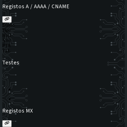
Registos A / AAAA / CNAME
Estado
Tipo
Host
Alvo
PTR
TTL
Testes
Registos MX