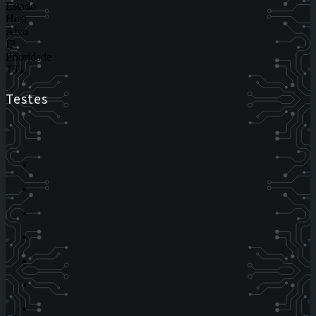
Estado
Host
Alvo
IP
Prioridade
TTL
Testes