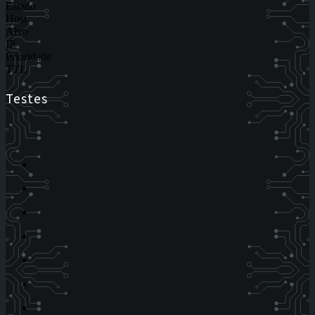
Estado
Host
Alvo
IP
Prioridade
TTL
Testes