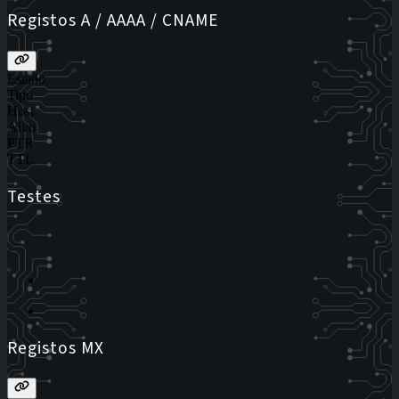
Registos A / AAAA / CNAME
Estado
Tipo
Host
Alvo
PTR
TTL
Testes
Registos MX