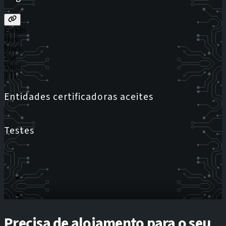
Estado
Host
Flags
Tag
Valor
TTL
Entidades certificadoras aceites
Testes
Precisa de alojamento para o seu