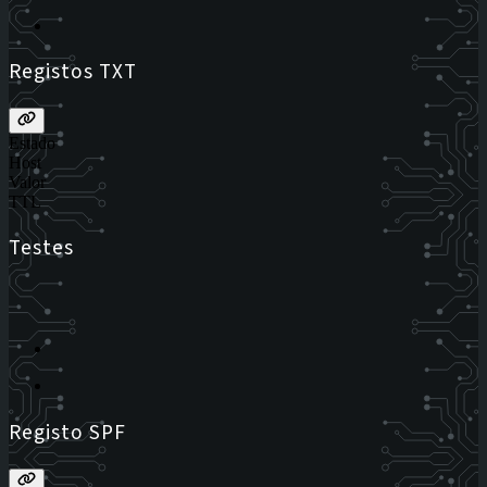
Registos TXT
Estado
Host
Valor
TTL
Testes
Registo SPF