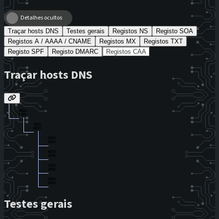
Detalhes ocultos
Traçar hosts DNS
Testes gerais
Registos NS
Registo SOA
Registos A / AAAA / CNAME
Registos MX
Registos TXT
Registo SPF
Registo DMARC
Registos CAA
Traçar hosts DNS
Testes gerais