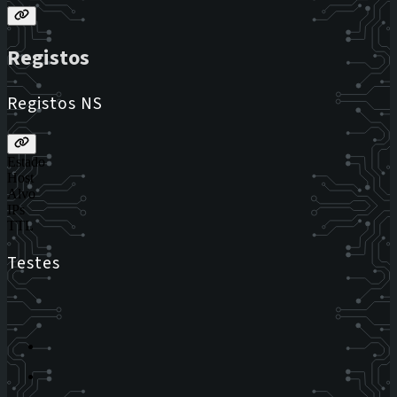
Registos
Registos NS
Estado
Host
Alvo
IPs
TTL
Testes