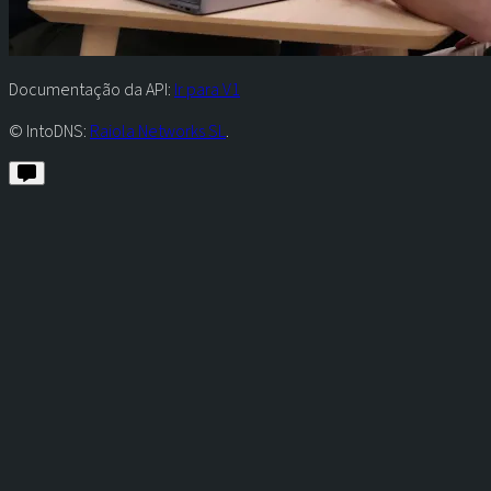
Documentação da API:
Ir para V1
© IntoDNS:
Raiola Networks SL
.