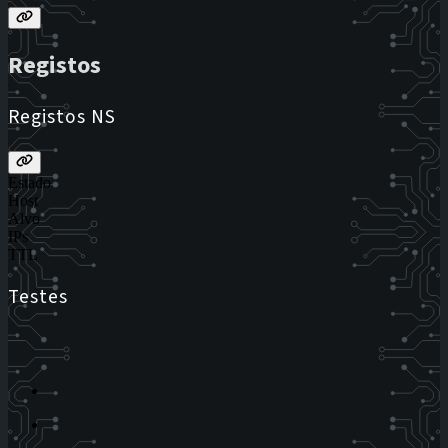
Registos
Registos NS
Estado
Host
Alvo
IPs
TTL
Testes