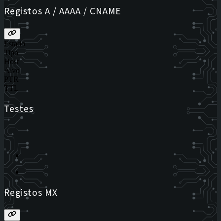
Registos A / AAAA / CNAME
Estado
Tipo
Host
Alvo
PTR
TTL
Testes
Registos MX