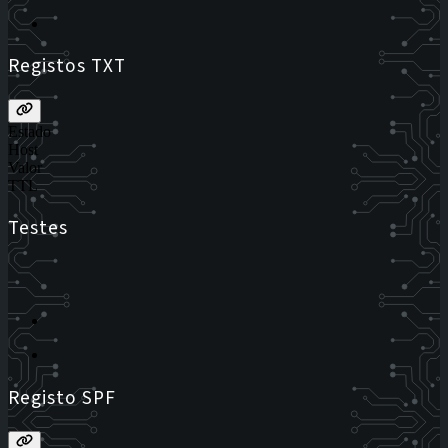
Registos TXT
Estado
Host
Valor
TTL
Testes
Registo SPF