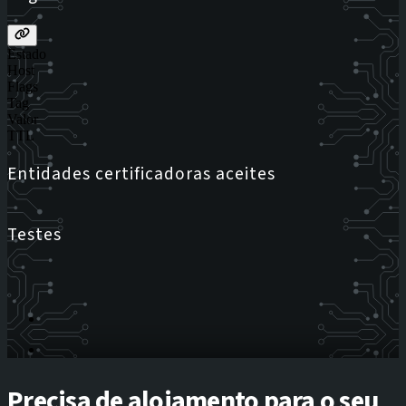
Estado
Host
Flags
Tag
Valor
TTL
Entidades certificadoras aceites
Testes
Precisa de alojamento para o seu