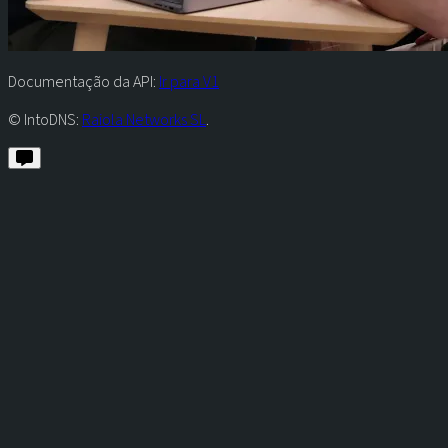
Documentação da API:
Ir para V1
© IntoDNS:
Raiola Networks SL
.