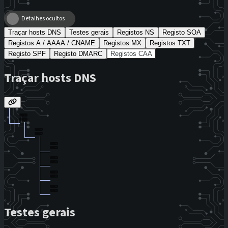
Detalhes ocultos
Traçar hosts DNS
Testes gerais
Registos NS
Registo SOA
Registos A / AAAA / CNAME
Registos MX
Registos TXT
Registo SPF
Registo DMARC
Registos CAA
Traçar hosts DNS
Testes gerais