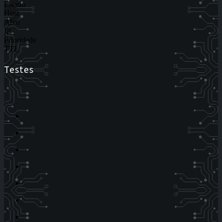
Estado
Host
Alvo
IP
Prioridade
TTL
Testes