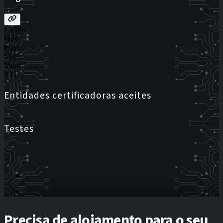
Estado
Host
Flags
Tag
Valor
TTL
Entidades certificadoras aceites
Testes
Precisa de alojamento para o seu