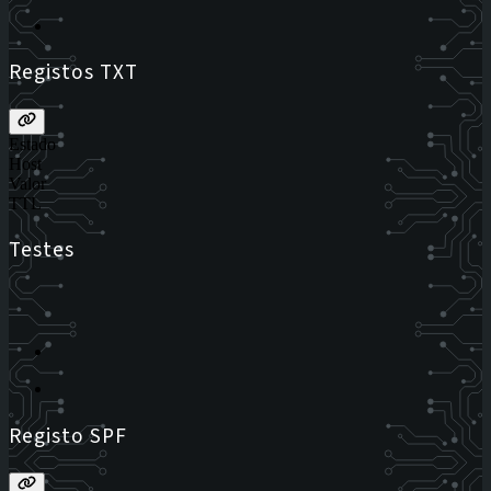
Registos TXT
Estado
Host
Valor
TTL
Testes
Registo SPF