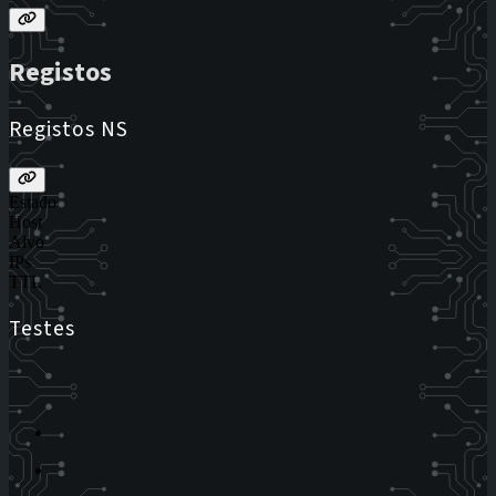
Registos
Registos NS
Estado
Host
Alvo
IPs
TTL
Testes