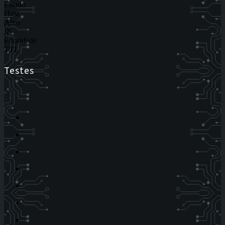
Estado
Host
Alvo
IP
Prioridade
TTL
Testes