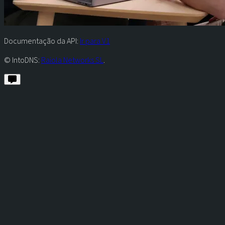
Documentação da API:
Ir para V1
© IntoDNS:
Raiola Networks SL
.