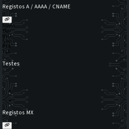
Registos A / AAAA / CNAME
Estado
Tipo
Host
Alvo
PTR
TTL
Testes
Registos MX