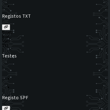
Registos TXT
Estado
Host
Valor
TTL
Testes
Registo SPF