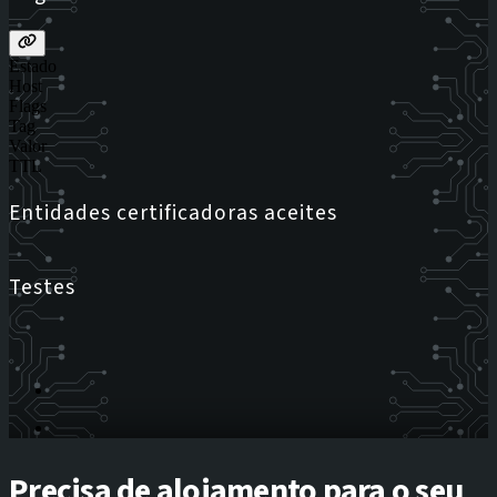
Estado
Host
Flags
Tag
Valor
TTL
Entidades certificadoras aceites
Testes
Precisa de alojamento para o seu