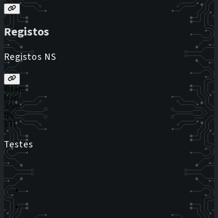
Registos
Registos NS
Estado
Host
Alvo
IPs
TTL
Testes