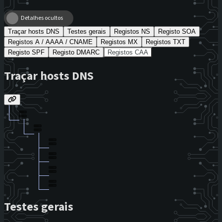
Detalhes ocultos
Traçar hosts DNS
Testes gerais
Registos NS
Registo SOA
Registos A / AAAA / CNAME
Registos MX
Registos TXT
Registo SPF
Registo DMARC
Registos CAA
Traçar hosts DNS
Testes gerais