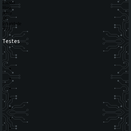
Estado
Host
Alvo
IP
Prioridade
TTL
Testes