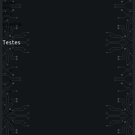
Estado
Host
Alvo
IP
Prioridade
TTL
Testes