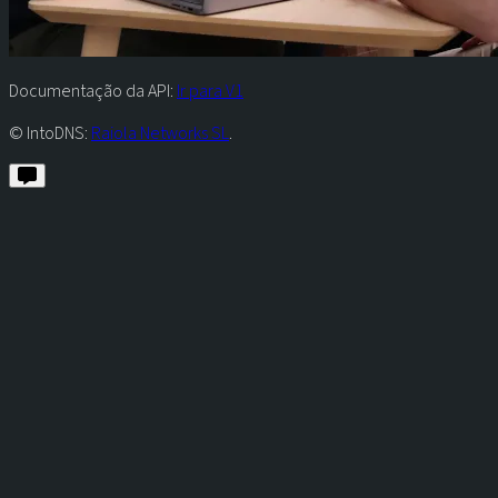
Documentação da API:
Ir para V1
© IntoDNS:
Raiola Networks SL
.