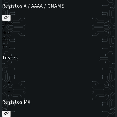
Registos A / AAAA / CNAME
Estado
Tipo
Host
Alvo
PTR
TTL
Testes
Registos MX