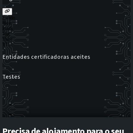
Estado
Host
Flags
Tag
Valor
TTL
Entidades certificadoras aceites
Testes
Precisa de alojamento para o seu