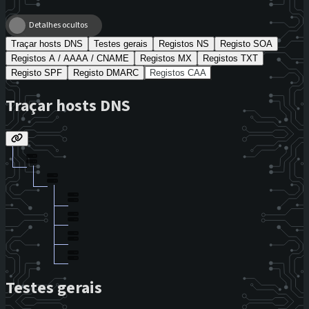
Detalhes ocultos
Traçar hosts DNS
Testes gerais
Registos NS
Registo SOA
Registos A / AAAA / CNAME
Registos MX
Registos TXT
Registo SPF
Registo DMARC
Registos CAA
Traçar hosts DNS
Testes gerais