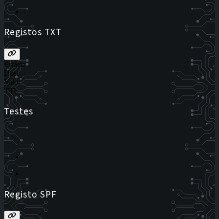
Registos TXT
Estado
Host
Valor
TTL
Testes
Registo SPF