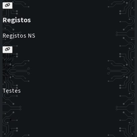
Registos
Registos NS
Estado
Host
Alvo
IPs
TTL
Testes