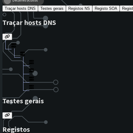
Detalhes ocultos
Traçar hosts DNS
Testes gerais
Registos NS
Registo SOA
Regis
Traçar hosts DNS
Testes gerais
Registos