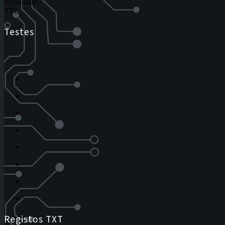
Prioridade
TTL
Testes
Registos TXT