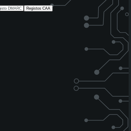
gisto DMARC
Registos CAA