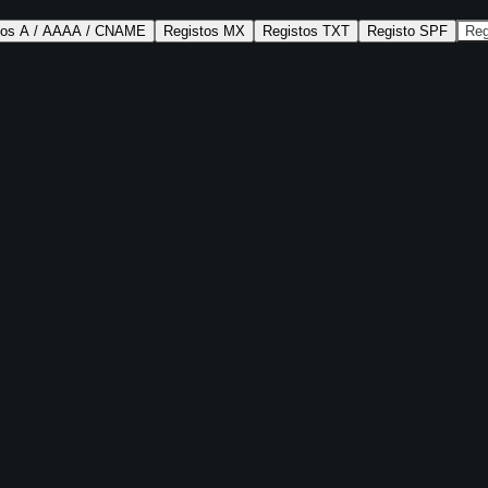
tos A / AAAA / CNAME
Registos MX
Registos TXT
Registo SPF
Re