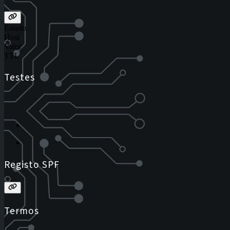
Estado
Host
Valor
TTL
Testes
Registo SPF
Termos