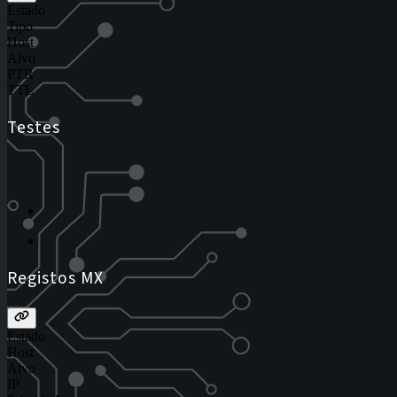
Estado
Tipo
Host
Alvo
PTR
TTL
Testes
Registos MX
Estado
Host
Alvo
IP