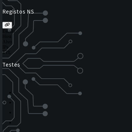
Registos NS
Estado
Host
Alvo
IPs
TTL
Testes