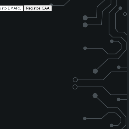
gisto DMARC
Registos CAA