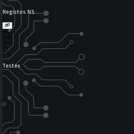
Registos NS
Estado
Host
Alvo
IPs
TTL
Testes