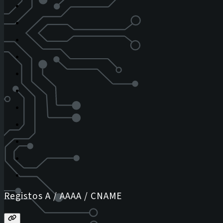
Registos A / AAAA / CNAME