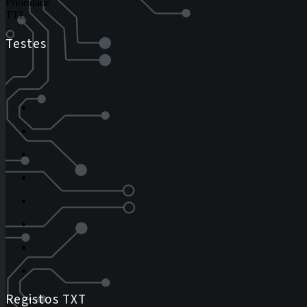
Prioridade
TTL
Testes
Registos TXT