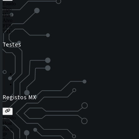
Estado
Tipo
Host
Alvo
PTR
TTL
Testes
Registos MX
Estado
Host
Alvo
IP