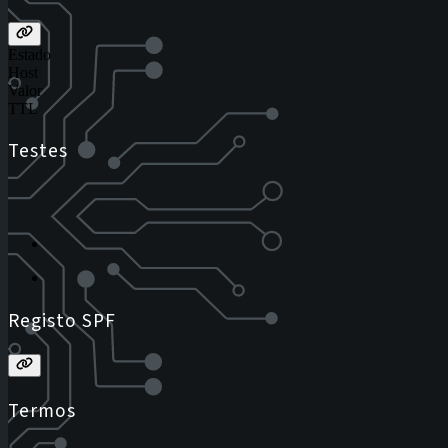
Estado
Host
Valor
TTL
Testes
Registo SPF
Termos