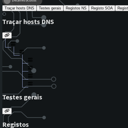
Detalhes ocultos
Traçar hosts DNS
Testes gerais
Registos NS
Registo SOA
Regis
Traçar hosts DNS
Testes gerais
Registos