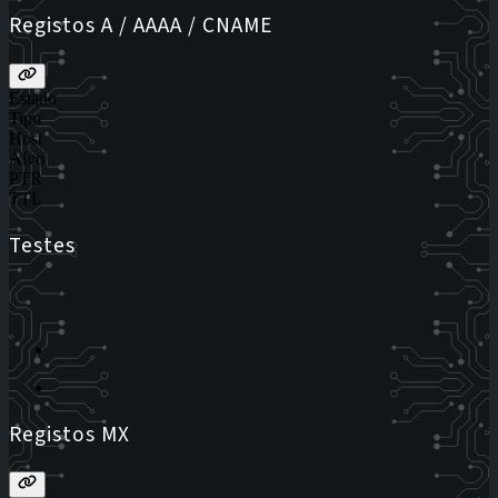
Registos A / AAAA / CNAME
Estado
Tipo
Host
Alvo
PTR
TTL
Testes
Registos MX