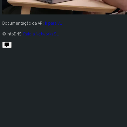
Documentação da API:
Ir para V1
© IntoDNS:
Raiola Networks SL
.