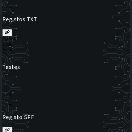
Registos TXT
Estado
Host
Valor
TTL
Testes
Registo SPF