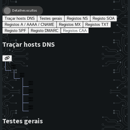
Detalhes ocultos
Traçar hosts DNS
Testes gerais
Registos NS
Registo SOA
Registos A / AAAA / CNAME
Registos MX
Registos TXT
Registo SPF
Registo DMARC
Registos CAA
Traçar hosts DNS
Testes gerais