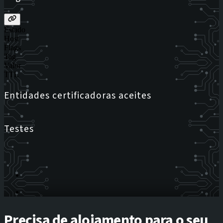
Estado
Host
Flags
Tag
Valor
TTL
Entidades certificadoras aceites
Testes
Precisa de alojamento para o seu