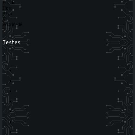
Estado
Host
Alvo
IP
Prioridade
TTL
Testes