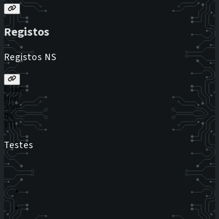
Registos
Registos NS
Estado
Host
Alvo
IPs
TTL
Testes