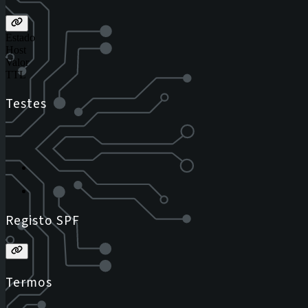
Estado
Host
Valor
TTL
Testes
Registo SPF
Termos