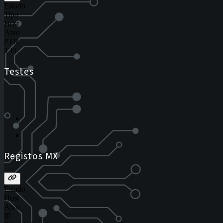
Estado
Tipo
Host
Alvo
PTR
TTL
Testes
Registos MX
Estado
Host
Alvo
IP