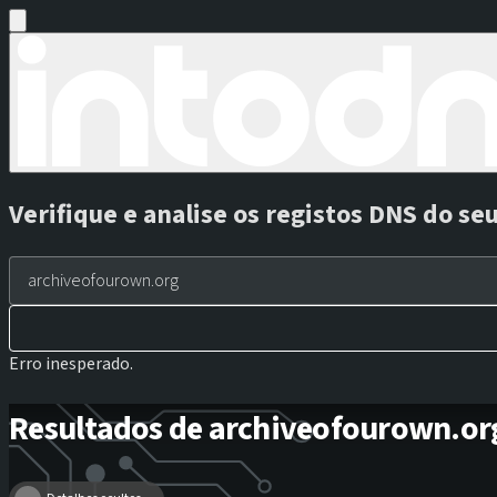
Verifique e analise os registos DNS do se
Erro inesperado.
Resultados de archiveofourown.or