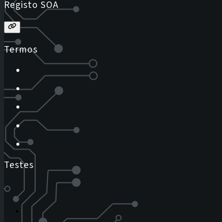
Registo SOA
Termos
Testes