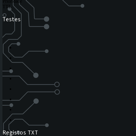
Prioridade
TTL
Testes
Registos TXT