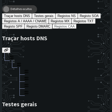
Detalhes ocultos
Traçar hosts DNS
Testes gerais
Registos NS
Registo SOA
Registos A / AAAA / CNAME
Registos MX
Registos TXT
Registo SPF
Registo DMARC
Registos CAA
Traçar hosts DNS
Testes gerais