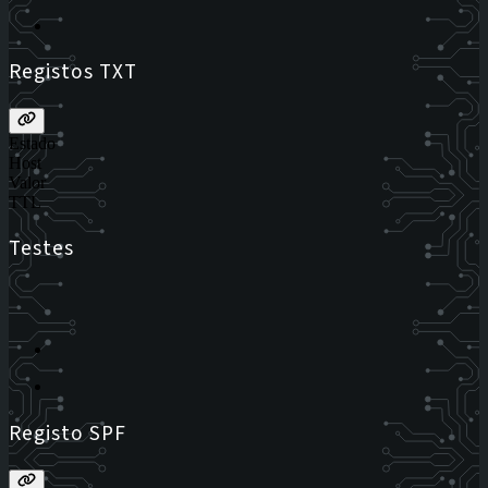
Registos TXT
Estado
Host
Valor
TTL
Testes
Registo SPF