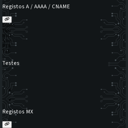
Registos A / AAAA / CNAME
Estado
Tipo
Host
Alvo
PTR
TTL
Testes
Registos MX