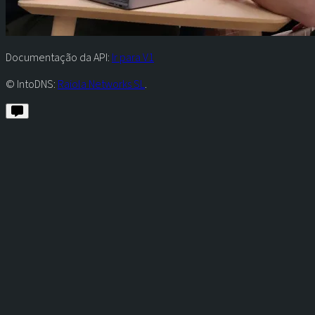
Documentação da API:
Ir para V1
© IntoDNS:
Raiola Networks SL
.