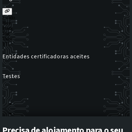
Estado
Host
Flags
Tag
Valor
TTL
Entidades certificadoras aceites
Testes
Precisa de alojamento para o seu