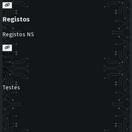
Registos
Registos NS
Estado
Host
Alvo
IPs
TTL
Testes