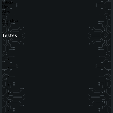
Estado
Host
Alvo
IP
Prioridade
TTL
Testes