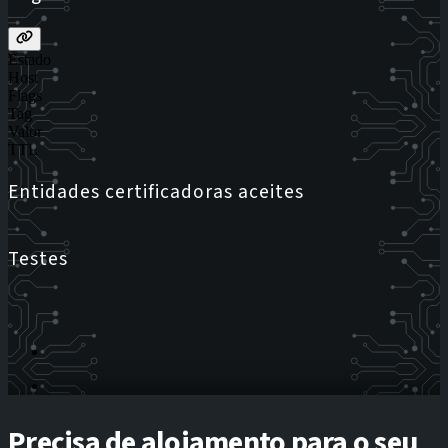
Estado
Host
Flags
Tag
Valor
TTL
Entidades certificadoras aceites
Testes
Precisa de alojamento para o seu