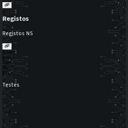
Registos
Registos NS
Estado
Host
Alvo
IPs
TTL
Testes