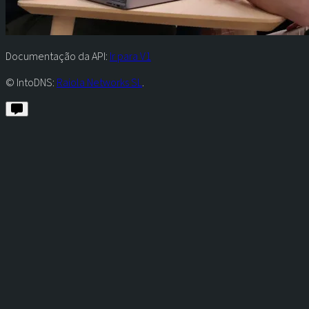
Documentação da API:
Ir para V1
© IntoDNS:
Raiola Networks SL
.