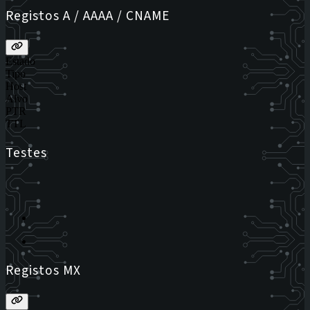
Registos A / AAAA / CNAME
Estado
Tipo
Host
Alvo
PTR
TTL
Testes
Registos MX