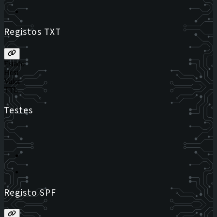
Registos TXT
Estado
Host
Valor
TTL
Testes
Registo SPF