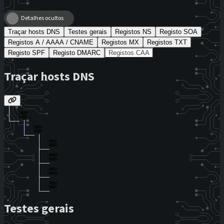
Detalhes ocultos
Traçar hosts DNS
Testes gerais
Registos NS
Registo SOA
Registos A / AAAA / CNAME
Registos MX
Registos TXT
Registo SPF
Registo DMARC
Registos CAA
Traçar hosts DNS
Testes gerais