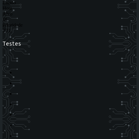
Estado
Host
Alvo
IP
Prioridade
TTL
Testes