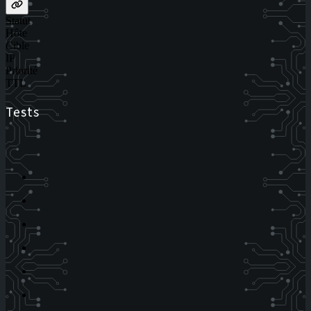
Statut
Hôte
Cible
IP
Priorité
TTL
Tests