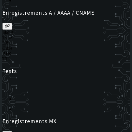
Enregistrements A / AAAA / CNAME
Statut
Type
Hôte
Cible
PTR
TTL
Tests
Enregistrements MX