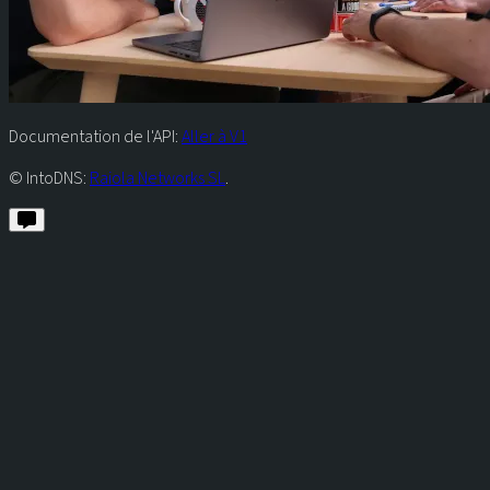
Documentation de l'API:
Aller à V1
© IntoDNS:
Raiola Networks SL
.