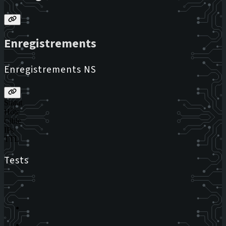
Enregistrements
Enregistrements NS
Statut
Hôte
Cible
IPs
TTL
Tests