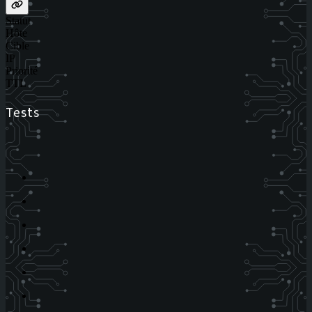
Statut
Hôte
Cible
IP
Priorité
TTL
Tests