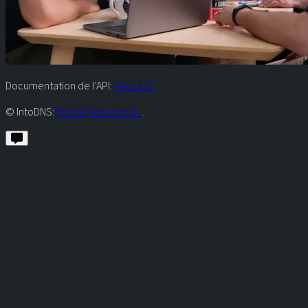
Documentation de l'API:
Aller à V1
© IntoDNS:
Raiola Networks SL
.