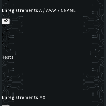
Enregistrements A / AAAA / CNAME
Statut
Type
Hôte
Cible
PTR
TTL
Tests
Enregistrements MX