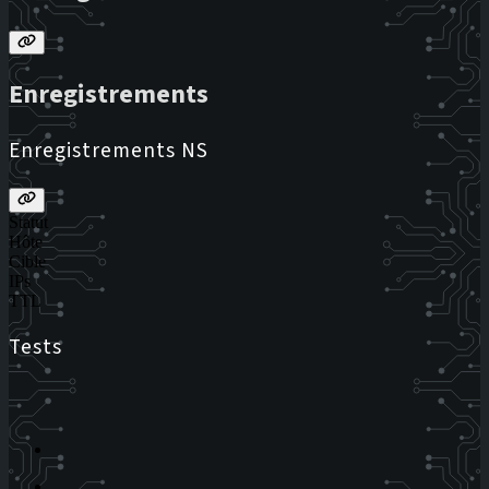
Enregistrements
Enregistrements NS
Statut
Hôte
Cible
IPs
TTL
Tests