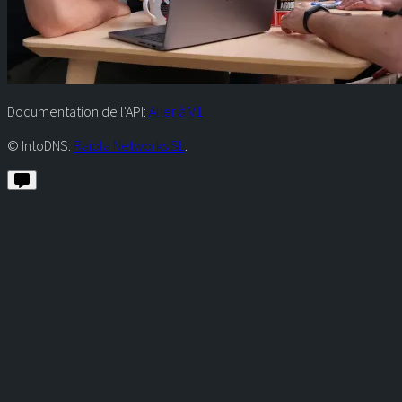
Documentation de l'API:
Aller à V1
© IntoDNS:
Raiola Networks SL
.