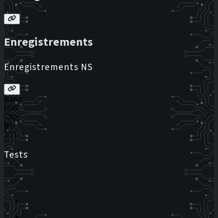
Enregistrements
Enregistrements NS
Statut
Hôte
Cible
IPs
TTL
Tests