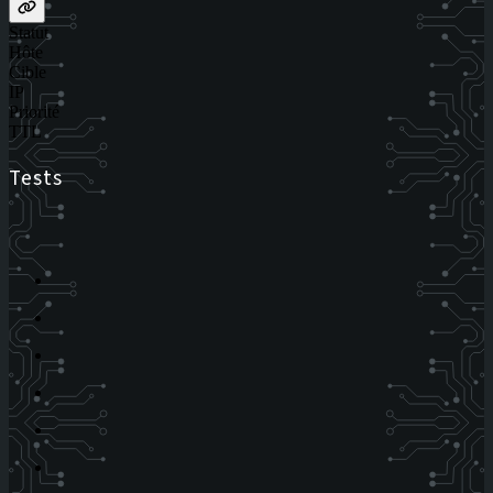
Statut
Hôte
Cible
IP
Priorité
TTL
Tests