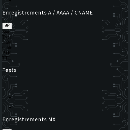
Enregistrements A / AAAA / CNAME
Statut
Type
Hôte
Cible
PTR
TTL
Tests
Enregistrements MX