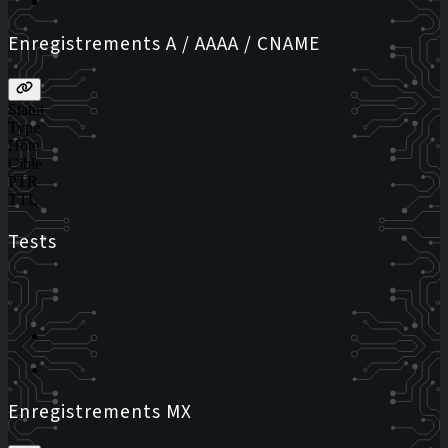
Enregistrements A / AAAA / CNAME
Statut
Type
Hôte
Cible
PTR
TTL
Tests
Enregistrements MX