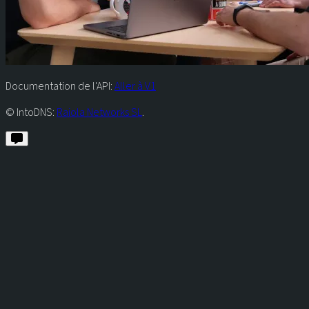
Documentation de l'API:
Aller à V1
© IntoDNS:
Raiola Networks SL
.