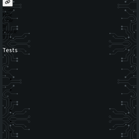
Statut
Hôte
Cible
IP
Priorité
TTL
Tests