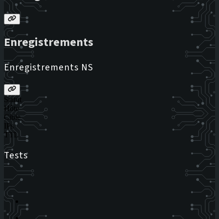
Enregistrements
Enregistrements NS
Statut
Hôte
Cible
IPs
TTL
Tests