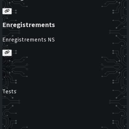
Enregistrements
Enregistrements NS
Statut
Hôte
Cible
IPs
TTL
Tests