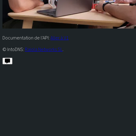
Documentation de l'API:
Aller à V1
© IntoDNS:
Raiola Networks SL
.