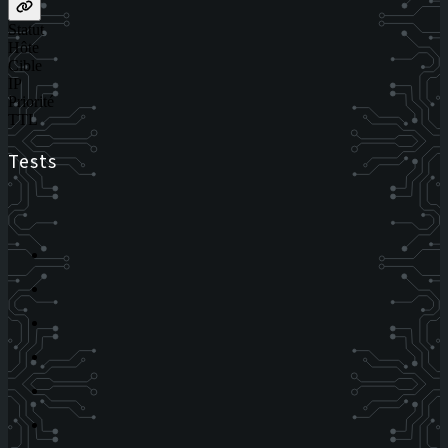
Statut
Hôte
Cible
IP
Priorité
TTL
Tests