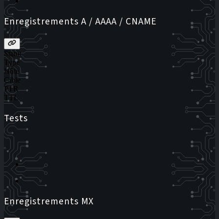
Enregistrements A / AAAA / CNAME
Statut
Type
Hôte
Cible
PTR
TTL
Tests
Enregistrements MX