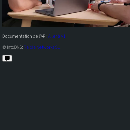
Documentation de l'API:
Aller à V1
© IntoDNS:
Raiola Networks SL
.