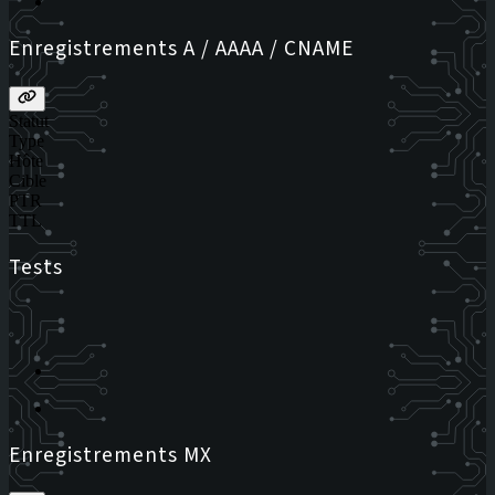
Enregistrements A / AAAA / CNAME
Statut
Type
Hôte
Cible
PTR
TTL
Tests
Enregistrements MX