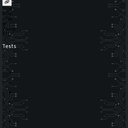
Statut
Hôte
Cible
IP
Priorité
TTL
Tests