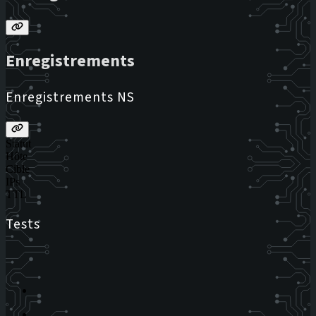
Enregistrements
Enregistrements NS
Statut
Hôte
Cible
IPs
TTL
Tests