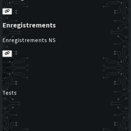
Enregistrements
Enregistrements NS
Statut
Hôte
Cible
IPs
TTL
Tests