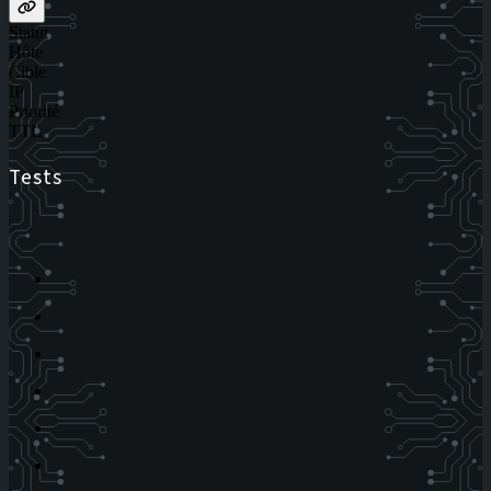
Statut
Hôte
Cible
IP
Priorité
TTL
Tests