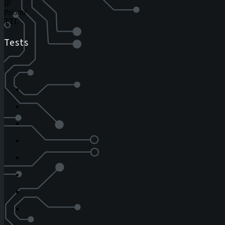
IP
Priorité
TTL
Tests