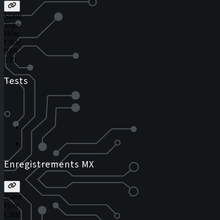
Statut
Type
Hôte
Cible
PTR
TTL
Tests
Enregistrements MX
Statut
Hôte
Cible