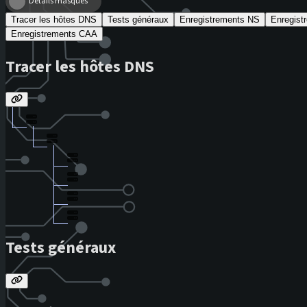
Détails masqués
Tracer les hôtes DNS
Tests généraux
Enregistrements NS
Enregis
Enregistrements CAA
Tracer les hôtes DNS
Tests généraux