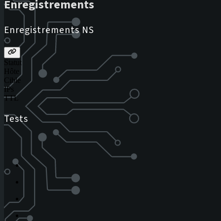
Enregistrements
Enregistrements NS
Statut
Hôte
Cible
IPs
TTL
Tests