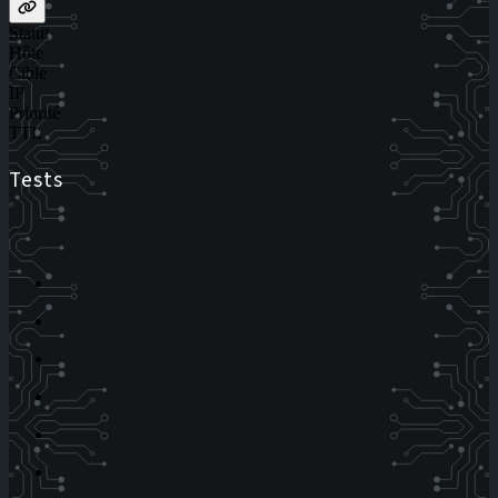
Statut
Hôte
Cible
IP
Priorité
TTL
Tests