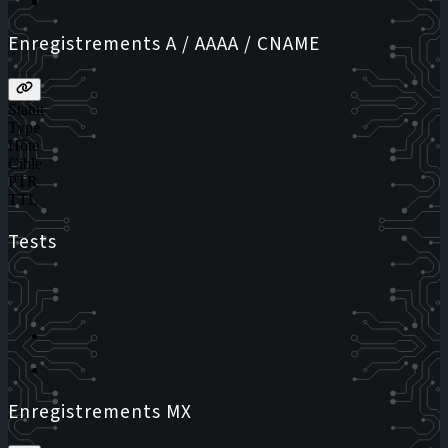
Enregistrements A / AAAA / CNAME
Statut
Type
Hôte
Cible
PTR
TTL
Tests
Enregistrements MX