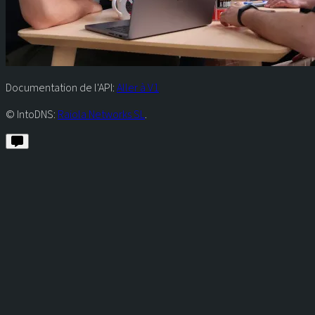
Documentation de l'API:
Aller à V1
© IntoDNS:
Raiola Networks SL
.