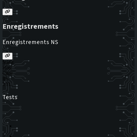
Enregistrements
Enregistrements NS
Statut
Hôte
Cible
IPs
TTL
Tests