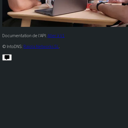
Documentation de l'API:
Aller à V1
© IntoDNS:
Raiola Networks SL
.