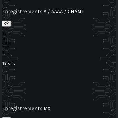
Enregistrements A / AAAA / CNAME
Statut
Type
Hôte
Cible
PTR
TTL
Tests
Enregistrements MX