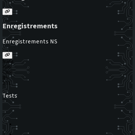
Enregistrements
Enregistrements NS
Statut
Hôte
Cible
IPs
TTL
Tests