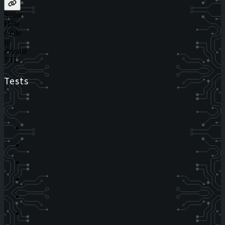
Statut
Hôte
Cible
IP
Priorité
TTL
Tests