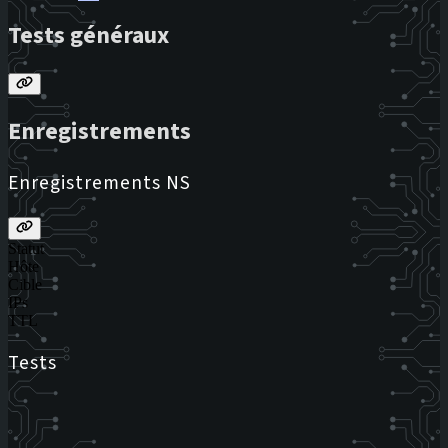
Tests généraux
Enregistrements
Enregistrements NS
Statut
Hôte
Cible
IPs
TTL
Tests