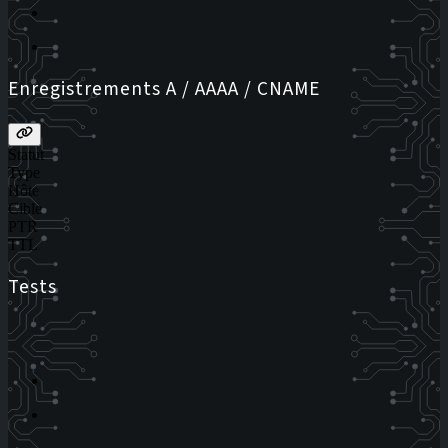
Enregistrements A / AAAA / CNAME
Statut
Type
Hôte
Cible
PTR
TTL
Tests