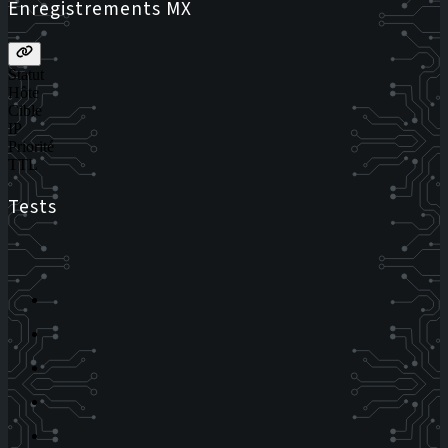
Enregistrements MX
Statut
Hôte
Cible
IP
Priorité
TTL
Tests