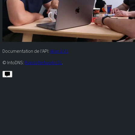
Documentation de l'API:
Aller à V1
© IntoDNS:
Raiola Networks SL
.