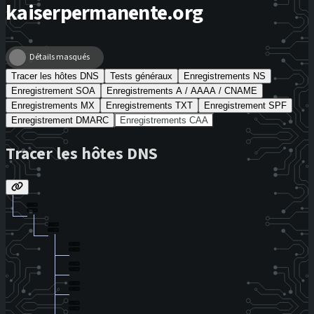
kaiserpermanente.org
Détails masqués
Tracer les hôtes DNS
Tests généraux
Enregistrements NS
Enregistrement SOA
Enregistrements A / AAAA / CNAME
Enregistrements MX
Enregistrements TXT
Enregistrement SPF
Enregistrement DMARC
Enregistrements CAA
Tracer les hôtes DNS