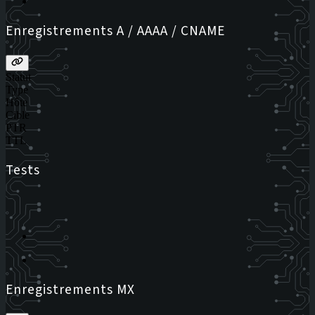
Enregistrements A / AAAA / CNAME
Statut
Type
Hôte
Cible
PTR
TTL
Tests
Enregistrements MX