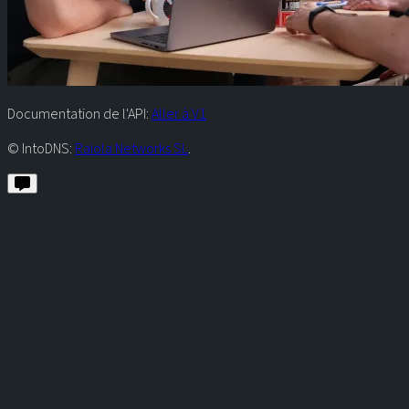
Documentation de l'API:
Aller à V1
© IntoDNS:
Raiola Networks SL
.