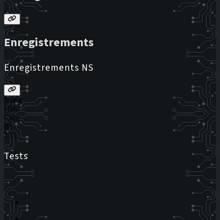
Enregistrements
Enregistrements NS
Statut
Hôte
Cible
IPs
TTL
Tests