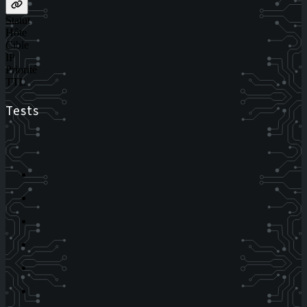
Statut
Hôte
Cible
IP
Priorité
TTL
Tests