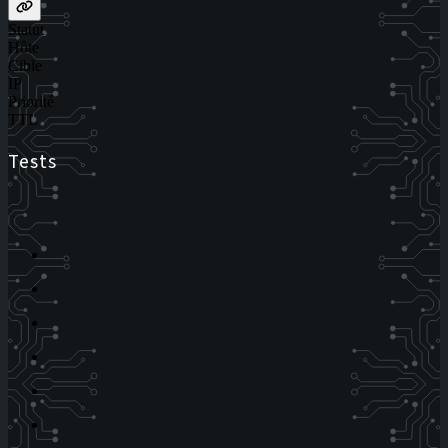
Statut
Hôte
Cible
IP
Priorité
TTL
Tests