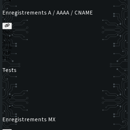
Enregistrements A / AAAA / CNAME
Statut
Type
Hôte
Cible
PTR
TTL
Tests
Enregistrements MX