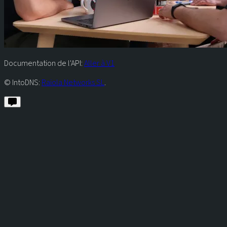
Documentation de l'API:
Aller à V1
© IntoDNS:
Raiola Networks SL
.