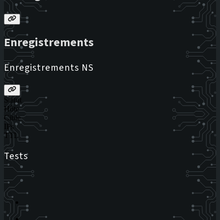
Enregistrements
Enregistrements NS
Statut
Hôte
Cible
IPs
TTL
Tests