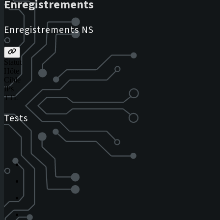
Enregistrements
Enregistrements NS
Statut
Hôte
Cible
IPs
TTL
Tests