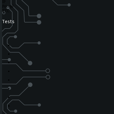
IP
Priorité
TTL
Tests