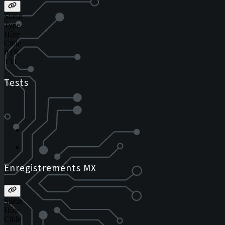
Statut
Type
Hôte
Cible
PTR
TTL
Tests
Enregistrements MX
Statut
Hôte
Cible