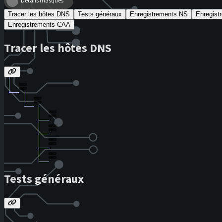
Détails masqués
Tracer les hôtes DNS
Tests généraux
Enregistrements NS
Enregis
Enregistrements CAA
Tracer les hôtes DNS
Tests généraux