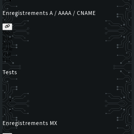
Enregistrements A / AAAA / CNAME
Statut
Type
Hôte
Cible
PTR
TTL
Tests
Enregistrements MX