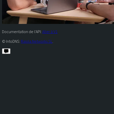
Documentation de l'API:
Aller à V1
© IntoDNS:
Raiola Networks SL
.