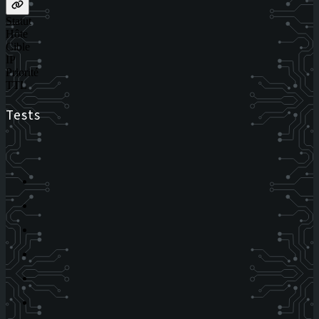
Statut
Hôte
Cible
IP
Priorité
TTL
Tests