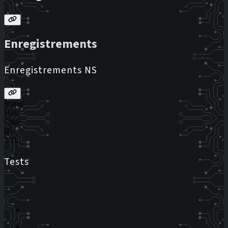
Enregistrements
Enregistrements NS
Statut
Hôte
Cible
IPs
TTL
Tests