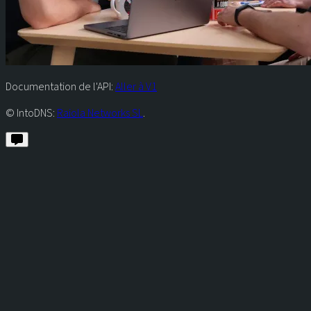
Documentation de l'API:
Aller à V1
© IntoDNS:
Raiola Networks SL
.