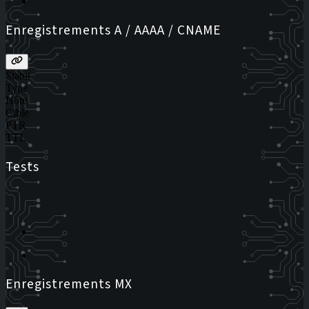
Enregistrements A / AAAA / CNAME
Statut
Type
Hôte
Cible
PTR
TTL
Tests
Enregistrements MX