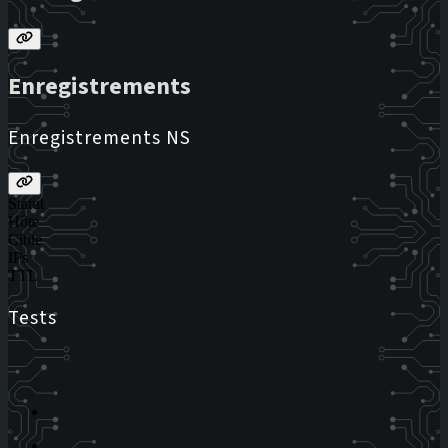
Enregistrements
Enregistrements NS
Statut
Hôte
Cible
IPs
TTL
Tests