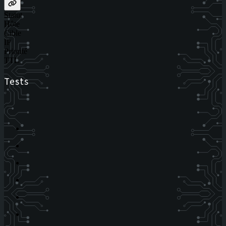
Statut
Hôte
Cible
IP
Priorité
TTL
Tests