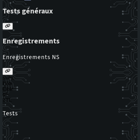
Tests généraux
Enregistrements
Enregistrements NS
Statut
Hôte
Cible
IPs
TTL
Tests