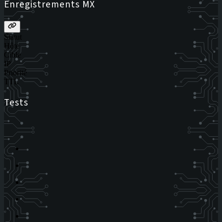
Enregistrements MX
Statut
Hôte
Cible
IP
Priorité
TTL
Tests