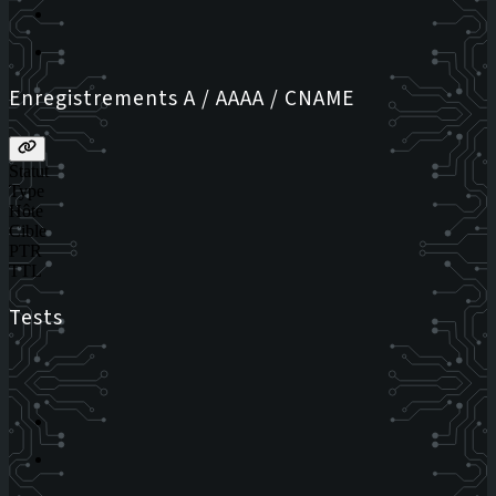
Enregistrements A / AAAA / CNAME
Statut
Type
Hôte
Cible
PTR
TTL
Tests