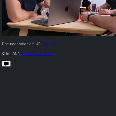
Documentation de l'API:
Aller à V1
© IntoDNS:
Raiola Networks SL
.