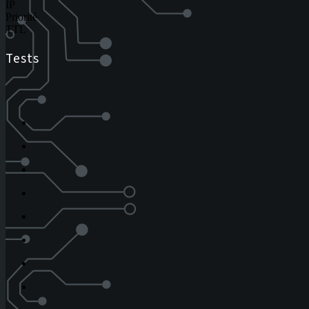
IP
Priorité
TTL
Tests