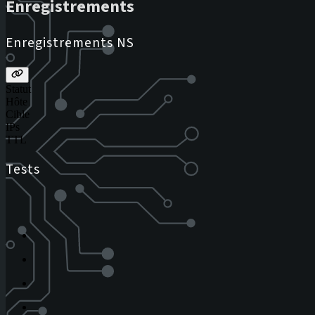
Enregistrements
Enregistrements NS
Statut
Hôte
Cible
IPs
TTL
Tests