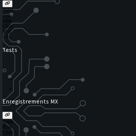
Statut
Type
Hôte
Cible
PTR
TTL
Tests
Enregistrements MX
Statut
Hôte
Cible