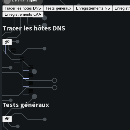
Détails masqués
Tracer les hôtes DNS
Tests généraux
Enregistrements NS
Enregis
Enregistrements CAA
Tracer les hôtes DNS
Tests généraux