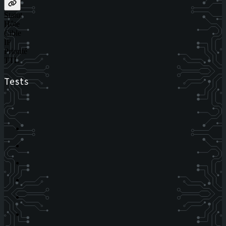
Statut
Hôte
Cible
IP
Priorité
TTL
Tests