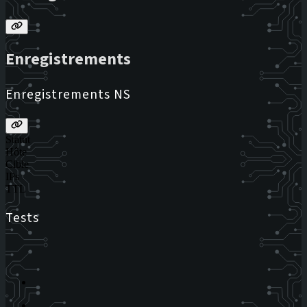
Enregistrements
Enregistrements NS
Statut
Hôte
Cible
IPs
TTL
Tests