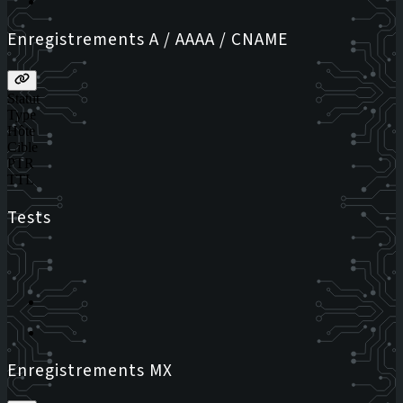
Enregistrements A / AAAA / CNAME
Statut
Type
Hôte
Cible
PTR
TTL
Tests
Enregistrements MX