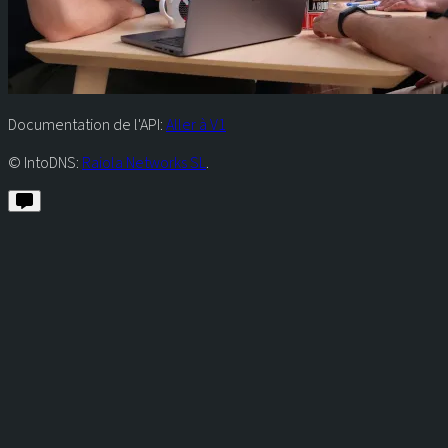
Documentation de l'API:
Aller à V1
© IntoDNS:
Raiola Networks SL
.