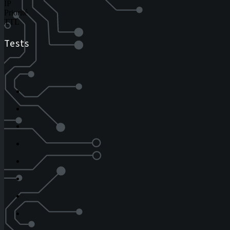
IP
Priorité
TTL
Tests