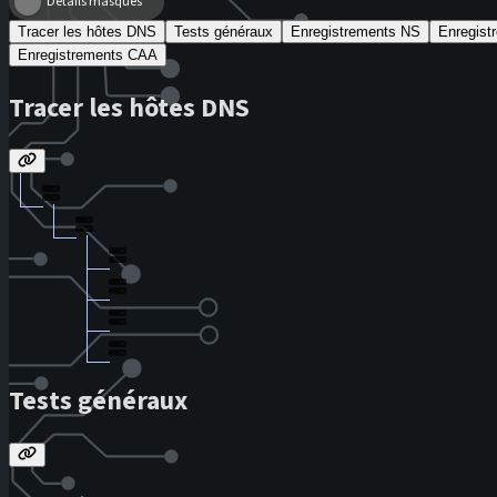
Détails masqués
Tracer les hôtes DNS
Tests généraux
Enregistrements NS
Enregis
Enregistrements CAA
Tracer les hôtes DNS
Tests généraux