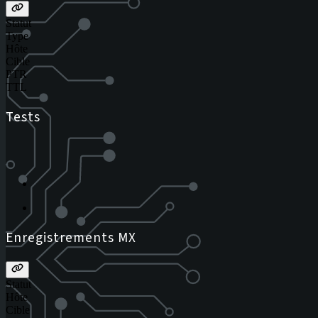
Statut
Type
Hôte
Cible
PTR
TTL
Tests
Enregistrements MX
Statut
Hôte
Cible