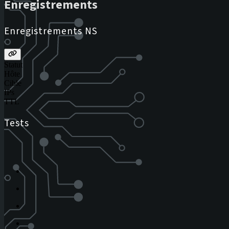
Enregistrements
Enregistrements NS
Statut
Hôte
Cible
IPs
TTL
Tests