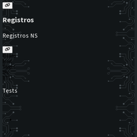
Registros
Registros NS
Estado
Host
Target
IPs
TTL
Tests