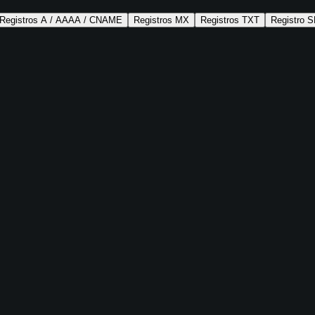
Registros A / AAAA / CNAME
Registros MX
Registros TXT
Registro 