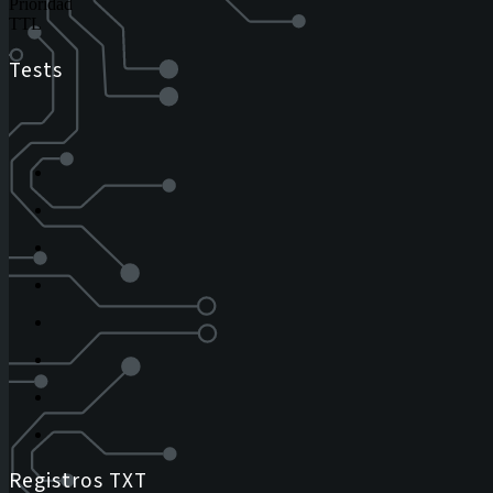
Prioridad
TTL
Tests
Registros TXT