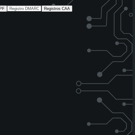
SPF
Registro DMARC
Registros CAA