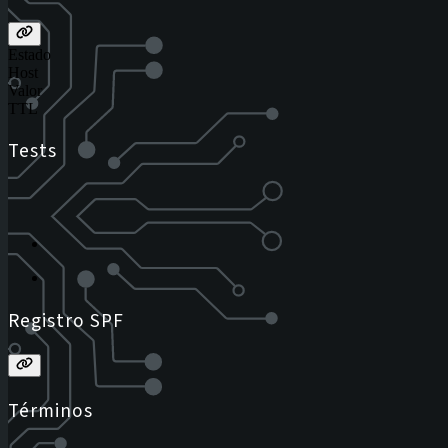
Estado
Host
Valor
TTL
Tests
Registro SPF
Términos