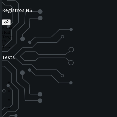
Registros NS
Estado
Host
Target
IPs
TTL
Tests