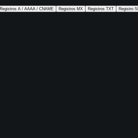
Registros A / AAAA / CNAME
Registros MX
Registros TXT
Registro 