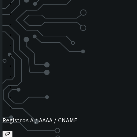
Registros A / AAAA / CNAME