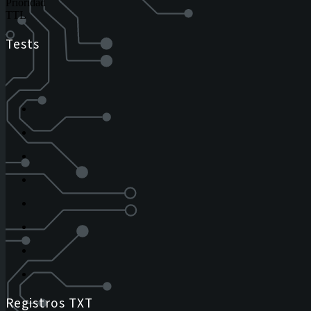
Prioridad
TTL
Tests
Registros TXT