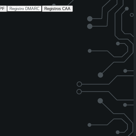
SPF
Registro DMARC
Registros CAA