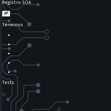
Registro SOA
Términos
Tests