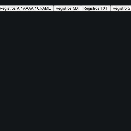
Registros A / AAAA / CNAME
Registros MX
Registros TXT
Registro 