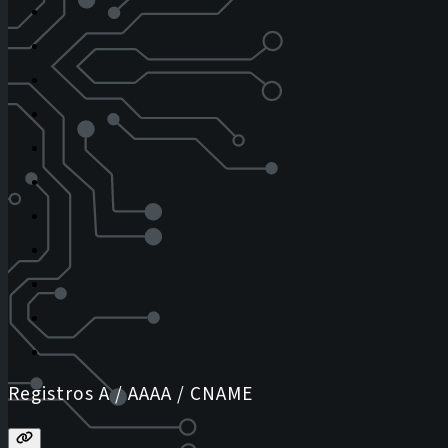
Registros A / AAAA / CNAME