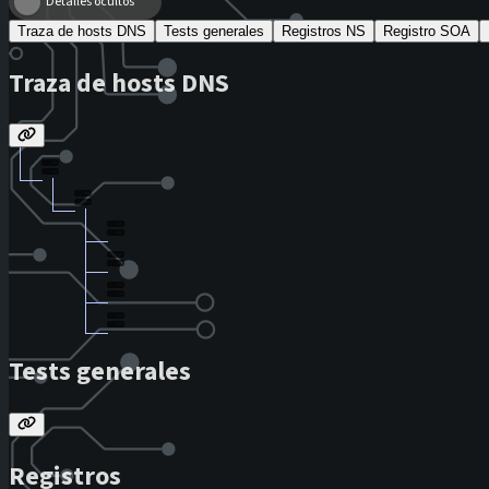
Detalles ocultos
Traza de hosts DNS
Tests generales
Registros NS
Registro SOA
Traza de hosts DNS
Tests generales
Registros