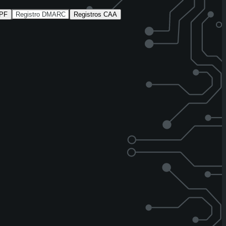
SPF
Registro DMARC
Registros CAA