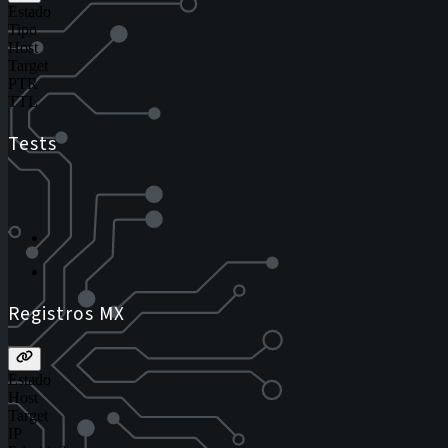
Estado
Tipo
Host
Target
PTR
TTL
Tests
Registros MX
Estado
Host
Target
IP