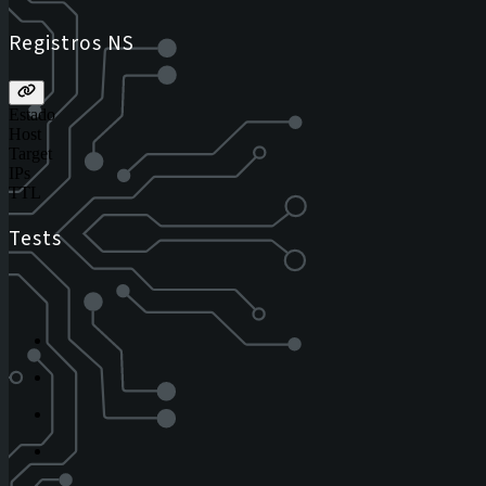
Registros NS
Estado
Host
Target
IPs
TTL
Tests