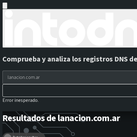
Comprueba y analiza los registros DNS d
Error inesperado.
Resultados de lanacion.com.ar