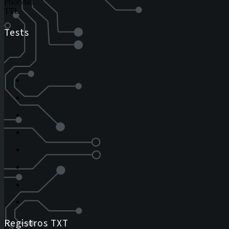
Prioridad
TTL
Tests
Registros TXT