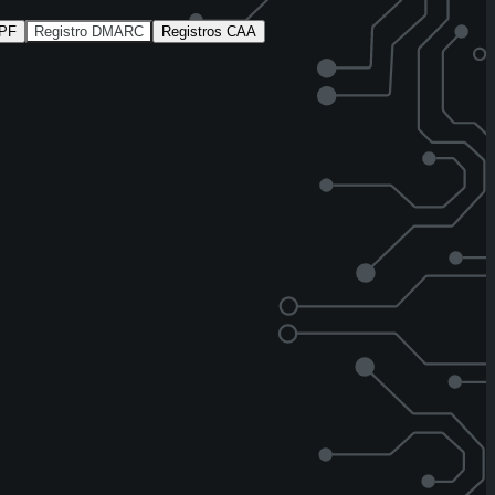
SPF
Registro DMARC
Registros CAA