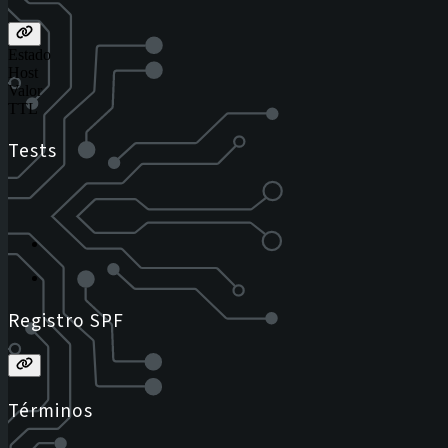
Estado
Host
Valor
TTL
Tests
Registro SPF
Términos